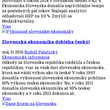
porovnaní s rokom 2014 v rovnakom období o 4,2 %.
Ekonomika Slovenska dosiahla najrýchlejšie tempo
za posledných päť rokov. Najlepší analytici
odhadovali HDP na 3,9 %. Zmýlili sa.
Medzikvartálny…
Viac
Slovenská ekonomika dobieha českú!
máj 31 2016
Rudolf Palatický
Ekonomické informácie
Odkedy sa Slovenská republika rozdelila s Českou
republikou, viac sa však darí slovenskej ekonomike,
ktorá má väčší výkon ako tá česká! V roku 1993
dosiahla výkonnosť slovenskej ekonomiky približne
60% výkonu českej ekonomiky. No, v roku 2011
dosiahla slovenská ekonomika až 90% českej
ekonomiky a v roku 2012 dokonca až…
Viac