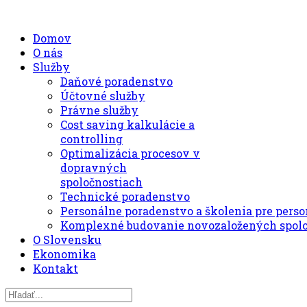
Domov
O nás
Služby
Daňové poradenstvo
Účtovné služby
Právne služby
Cost saving kalkulácie a
controlling
Optimalizácia procesov v
dopravných
spoločnostiach
Technické poradenstvo
Personálne poradenstvo a školenia pre perso
Komplexné budovanie novozaložených spolo
O Slovensku
Ekonomika
Kontakt