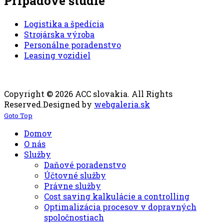
Prípadové štúdie
Logistika a špedícia
Strojárska výroba
Personálne poradenstvo
Leasing vozidiel
Copyright © 2026 ACC slovakia. All Rights
Reserved.
Designed by
webgaleria.sk
Goto Top
Domov
O nás
Služby
Daňové poradenstvo
Účtovné služby
Právne služby
Cost saving kalkulácie a controlling
Optimalizácia procesov v dopravných
spoločnostiach