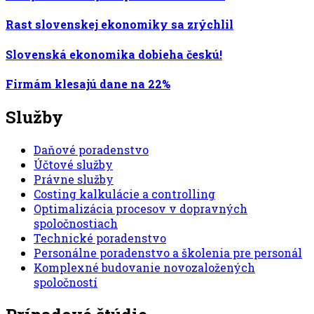
Rast slovenskej ekonomiky sa zrýchlil
Slovenská ekonomika dobieha českú!
Firmám klesajú dane na 22%
Služby
Daňové poradenstvo
Účtové služby
Právne služby
Costing kalkulácie a controlling
Optimalizácia procesov v dopravných
spoločnostiach
Technické poradenstvo
Personálne poradenstvo a školenia pre personál
Komplexné budovanie novozaložených
spoločností