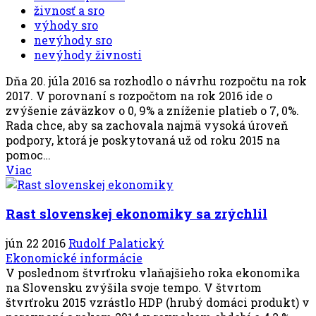
živnosť a sro
výhody sro
nevýhody sro
nevýhody živnosti
Dňa 20. júla 2016 sa rozhodlo o návrhu rozpočtu na rok
2017. V porovnaní s rozpočtom na rok 2016 ide o
zvýšenie záväzkov o 0, 9% a zníženie platieb o 7, 0%.
Rada chce, aby sa zachovala najmä vysoká úroveň
podpory, ktorá je poskytovaná už od roku 2015 na
pomoc…
Viac
Rast slovenskej ekonomiky sa zrýchlil
jún 22 2016
Rudolf Palatický
Ekonomické informácie
V poslednom štvrťroku vlaňajšieho roka ekonomika
na Slovensku zvýšila svoje tempo. V štvrtom
štvrťroku 2015 vzrástlo HDP (hrubý domáci produkt) v